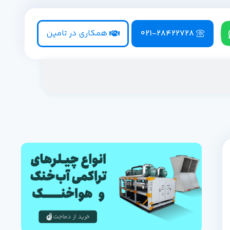
021-28422728
همکاری در تامین