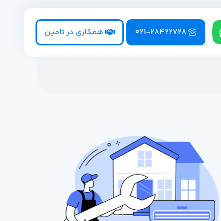
021-28422728
همکاری در تامین