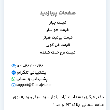
صفحات پربازدید
قیمت چیلر
قیمت هواساز
قیمت یونیت هیتر
قیمت فن کویل
قیمت برج خنک کننده
021-28422728
پشتیبانی تلگرام
پشتیبانی واتساپ
support@Damajet.com
دفتر مرکزی : سعادت آباد، بلوار سرو شرقی، رو به روی
علامه شمالی، پلاک 63، واحد 1