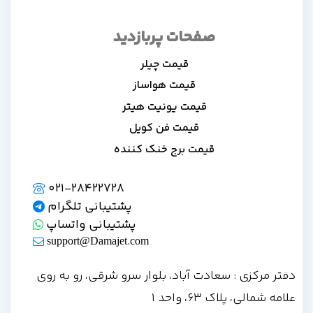
صفحات پربازدید
قیمت چیلر
قیمت هواساز
قیمت یونیت هیتر
قیمت فن کویل
قیمت برج خنک کننده
021-28422728
پشتیبانی تلگرام
پشتیبانی واتساپ
support@Damajet.com
دفتر مرکزی : سعادت آباد، بلوار سرو شرقی، رو به روی
علامه شمالی، پلاک 63، واحد 1