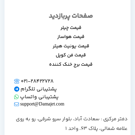
صفحات پربازدید
قیمت چیلر
قیمت هواساز
قیمت یونیت هیتر
قیمت فن کویل
قیمت برج خنک کننده
021-28422728
پشتیبانی تلگرام
پشتیبانی واتساپ
support@Damajet.com
دفتر مرکزی : سعادت آباد، بلوار سرو شرقی، رو به روی
علامه شمالی، پلاک 63، واحد 1