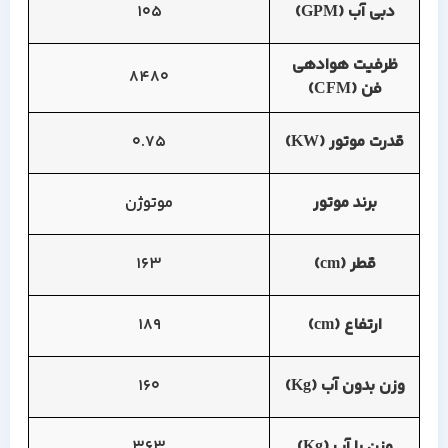
دبی آب (GPM)
105
ظرفیت هوادهی
8480
فن (CFM)
قدرت موتور (KW)
0.75
برند موتور
موتوژن
قطر (cm)
163
ارتفاع (cm)
189
وزن بدون آب (Kg)
160
وزن با آب (Kg)
363