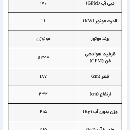
دبی آب (GPM)
176
قدرت موتور (KW)
1.1
برند موتور
موتوژن
ظرفیت هوادهی
11300
فن (CFM)
قطر (cm)
187
ارتفاع (cm)
234
وزن بدون آب (Kg)
215
وزن با آب (Kg)
515