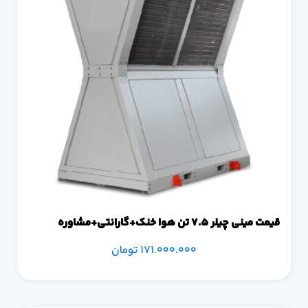
قیمت مینی چیلر 7.5 تن هوا خنک+گارانتی+مشاوره
171.000.000
تومان