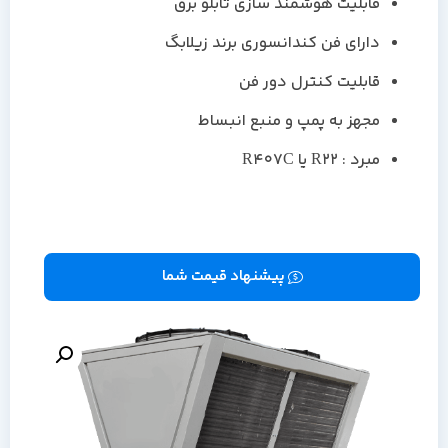
قابلیت هوشمند سازی تابلو برق
دارای فن کندانسوری برند زیلابگ
قابلیت کنترل دور فن
مجهز به پمپ و منبع انبساط
مبرد : R22 یا R407C
پیشنهاد قیمت شما