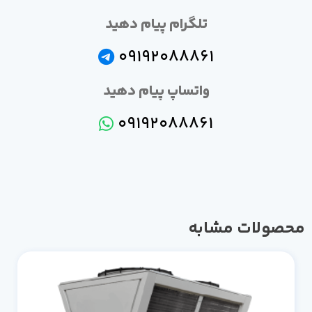
تلگرام پیام دهید
09192088861
واتساپ پیام دهید
09192088861
صولات مشابه