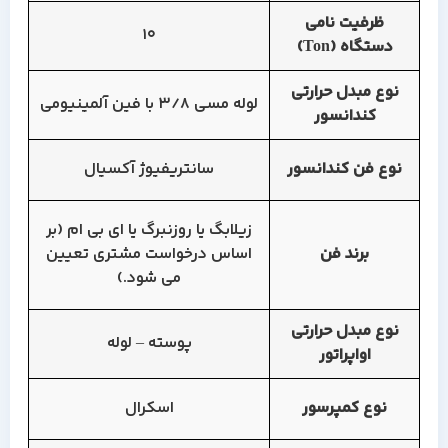
ظرفیت نامی
10
دستگاه (Ton)
نوع مبدل حرارتی
لوله مسی 3/8 با فین آلمینیومی
کندانسور
نوع فن کندانسور
سانتریفیوژ آکسیال
زیلابگ یا روزنبرگ یا ای بی ام (بر
برند فن
اساس درخواست مشتری تعیین
می شود.)
نوع مبدل حرارتی
پوسته – لوله
اواپراتور
نوع کمپرسور
اسکرال