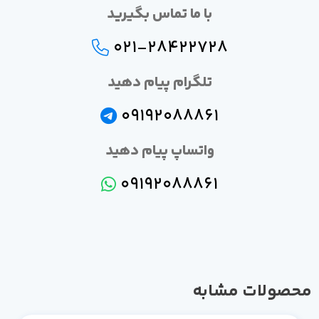
با ما تماس بگیرید
021-28422728
تلگرام پیام دهید
09192088861
واتساپ پیام دهید
09192088861
صولات مشابه