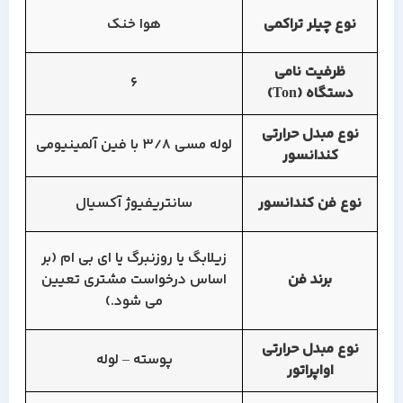
نوع چیلر تراکمی
هوا خنک
ظرفیت نامی
6
دستگاه (Ton)
نوع مبدل حرارتی
لوله مسی 3/8 با فین آلمینیومی
کندانسور
نوع فن کندانسور
سانتریفیوژ آکسیال
زیلابگ یا روزنبرگ یا ای بی ام (بر
برند فن
اساس درخواست مشتری تعیین
می شود.)
نوع مبدل حرارتی
پوسته – لوله
اواپراتور