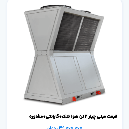
قیمت مینی چیلر 2 تن هوا خنک+گارانتی+مشاوره
39.000.000
تومان