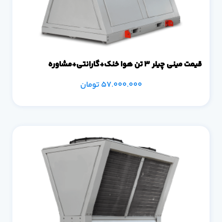
قیمت مینی چیلر 3 تن هوا خنک+گارانتی+مشاوره
57.000.000
تومان