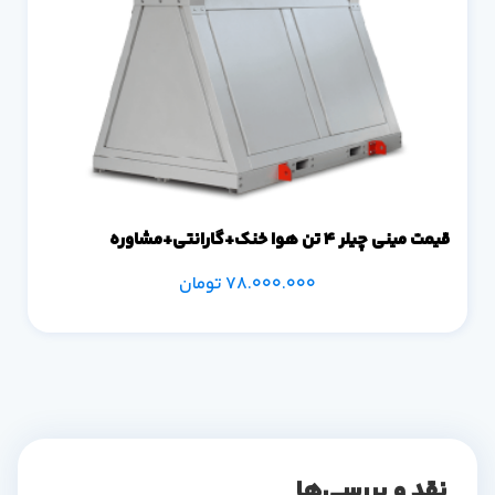
قیمت مینی چیلر 4 تن هوا خنک+گارانتی+مشاوره
78.000.000
تومان
نقد و بررسی‌ها