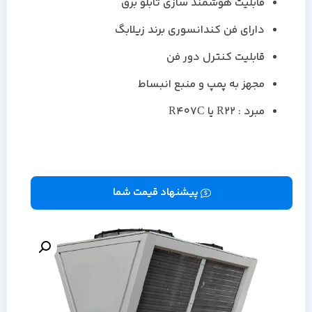
قابلیت هوشمند سازی تابلو برق
دارای فن کندانسوری برند زیلابگ
قابلیت کنترل دور فن
مجهز به پمپ و منبع انبساط
مبرد : R22 یا R407C
پیشنهاد قیمت شما