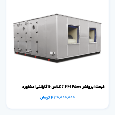
قیمت ایرواشر 2500 CFM کلاس 6|گارانتی|مشاوره
430.000.000
تومان