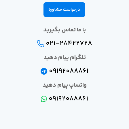
درخواست مشاوره
با ما تماس بگیرید
021-28422728
تلگرام پیام دهید
09192088861
واتساپ پیام دهید
09192088861