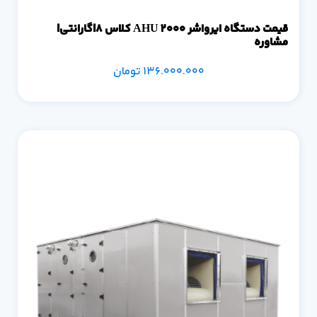
قیمت دستگاه ایرواشر 2000 AHU کلاس 8|گارانتی|
مشاوره
136.000.000
تومان