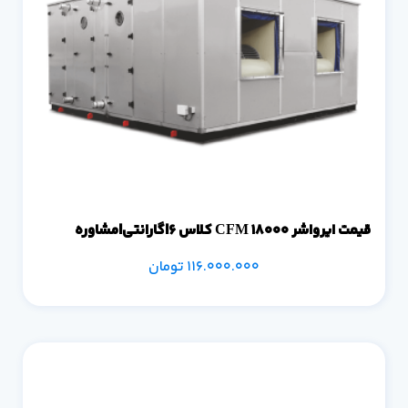
قیمت ایرواشر 18000 CFM کلاس 6|گارانتی|مشاوره
116.000.000
تومان