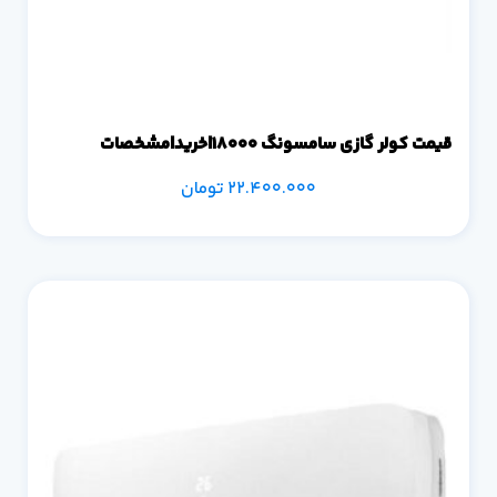
قیمت کولر گازی سامسونگ 18000|خرید|مشخصات
22.400.000
تومان