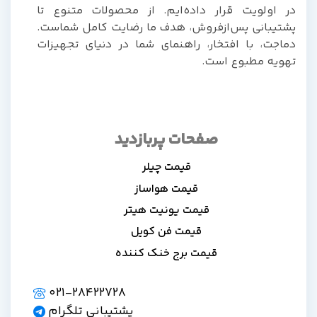
ر اولویت قرار داده‌ایم. از محصولات متنوع تا
شتیبانی پس‌از‌فروش، هدف ما رضایت کامل شماست.
ماجت، با افتخار، راهنمای شما در دنیای تجهیزات
هویه مطبوع است.
صفحات پربازدید
قیمت چیلر
قیمت هواساز
قیمت یونیت هیتر
قیمت فن کویل
قیمت برج خنک کننده
021-28422728
پشتیبانی تلگرام