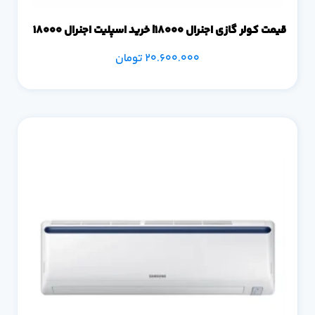
قیمت کولر گازی اجنرال 18000| خرید اسپلیت اجنرال 18000
20.600.000
تومان