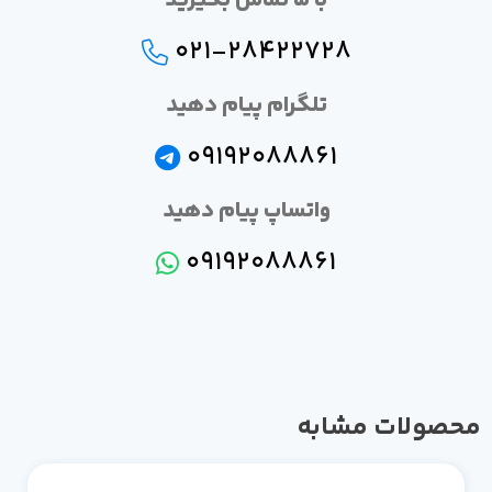
با ما تماس بگیرید
021-28422728
تلگرام پیام دهید
09192088861
واتساپ پیام دهید
09192088861
صولات مشابه