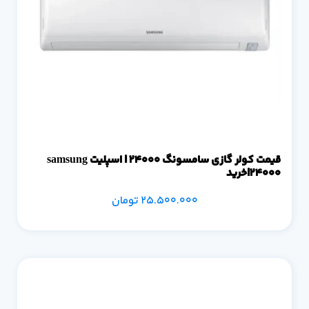
قیمت کولر گازی سامسونگ 24000 | اسپلیت samsung
24000|خرید
25.500.000
تومان