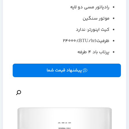
رادیاتور مسی دو لایه
موتور سنگین
کیت اینورتر: ندارد
ظرفیت(BTU/hr):24000
پرتاب باد ۴ طرفه
پیشنهاد قیمت شما