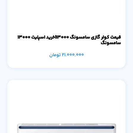
قیمت کولر گازی سامسونگ 13000|خرید اسپلیت 13000
سامسونگ
21.000.000
تومان