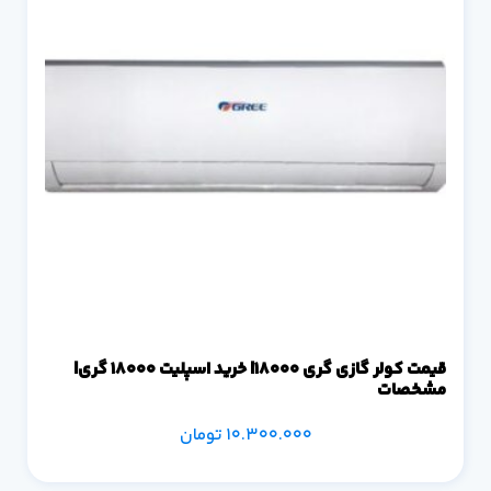
قیمت کولر گازی گری 18000| خرید اسپلیت 18000 گری|
مشخصات
10.300.000
تومان