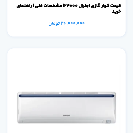
قیمت کولر گازی اجنرال 24000| مشخصات فنی | راهنمای
خرید
24.000.000
تومان