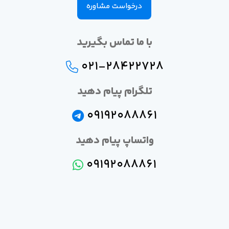
درخواست مشاوره
با ما تماس بگیرید
021-28422728
تلگرام پیام دهید
09192088861
واتساپ پیام دهید
09192088861