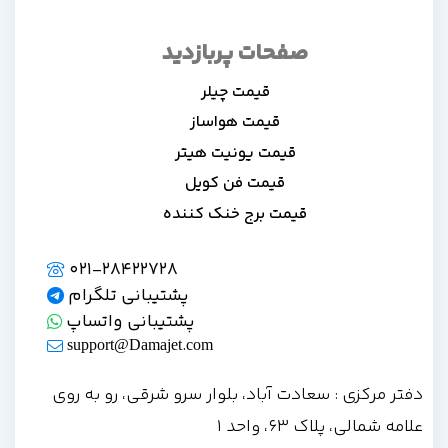
صفحات پربازدید
قیمت چیلر
قیمت هواساز
قیمت یونیت هیتر
قیمت فن کویل
قیمت برج خنک کننده
021-28422728
پشتیبانی تلگرام
پشتیبانی واتساپ
support@Damajet.com
دفتر مرکزی : سعادت آباد، بلوار سرو شرقی، رو به روی
علامه شمالی، پلاک 63، واحد 1