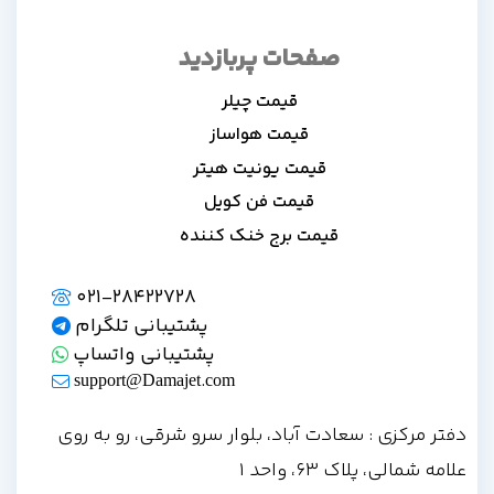
صفحات پربازدید
قیمت چیلر
قیمت هواساز
قیمت یونیت هیتر
قیمت فن کویل
قیمت برج خنک کننده
021-28422728
پشتیبانی تلگرام
پشتیبانی واتساپ
support@Damajet.com
دفتر مرکزی : سعادت آباد، بلوار سرو شرقی، رو به روی
علامه شمالی، پلاک 63، واحد 1