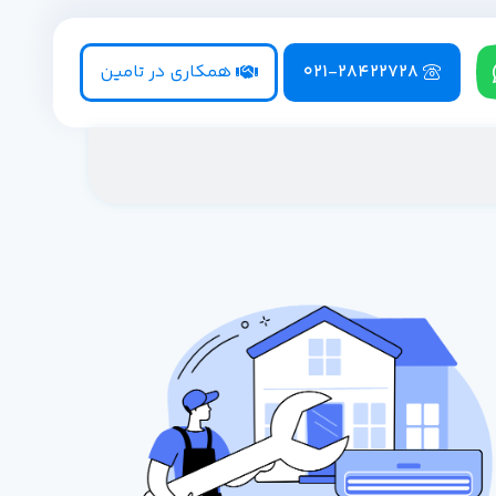
021-28422728
همکاری در تامین