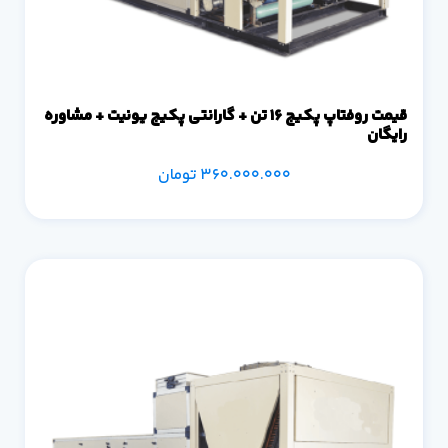
قیمت روفتاپ پکیج 16 تن + گارانتی پکیج یونیت + مشاوره
رایگان
360.000.000
تومان