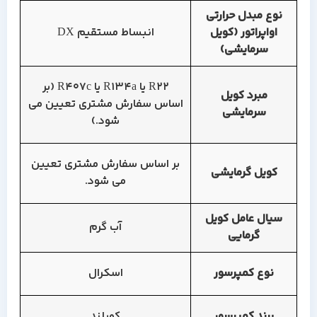
نوع مبدل حرارتی
اواپراتور (کویل
انبساط مستقیم DX
سرمایشی)
R22 یا R134a یا R407c (بر
مبرد کویل
اساس سفارش مشتری تعیین می
سرمایشی
شود.)
بر اساس سفارش مشتری تعیین
کویل گرمایشی
می شود.
سیال عامل کویل
آب گرم
گرمایی
نوع کمپرسور
اسکرال
برند کمپرسور
کوپلند