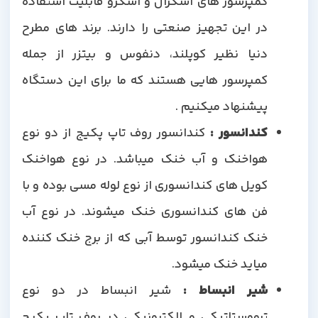
کمپرسور های اسکرال و اسکرو قابلیت استفاده
در این تجهیز صنعتی را دارند. برند های مطرح
دنیا نظیر کوپلند، دنفوس و بیتزر از جمله
کمپرسور هایی هستند که ما برای این دستگاه
پیشنهاد میکنیم .
کندانسور :
کندانسور روف تاپ پکیج از دو نوع
هواخنک و آب خنک میباشد. در نوع هواخنک
کویل های کندانسوری از نوع لوله مسی بوده و با
فن های کندانسوری خنک میشوند. در نوع آب
خنک کندانسور توسط آبی که از برج خنک کننده
میاید خنک میشود.
شیر انبساط :
شیر انبساط در دو نوع
ترموستاتیکی و الکترونیکی در روف تاپ پکیج