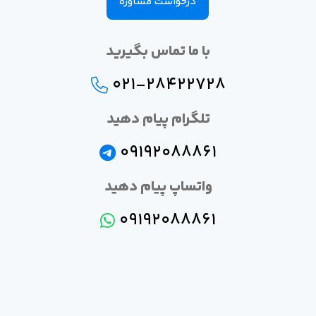
درخواست مشاوره
با ما تماس بگیرید
021-28422728
تلگرام پیام دهید
09192088861
واتساپ پیام دهید
09192088861