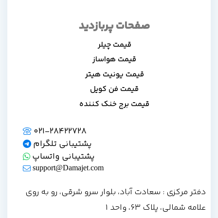
صفحات پربازدید
قیمت چیلر
قیمت هواساز
قیمت یونیت هیتر
قیمت فن کویل
قیمت برج خنک کننده
021-28422728
پشتیبانی تلگرام
پشتیبانی واتساپ
support@Damajet.com
دفتر مرکزی : سعادت آباد، بلوار سرو شرقی، رو به روی
علامه شمالی، پلاک 63، واحد 1