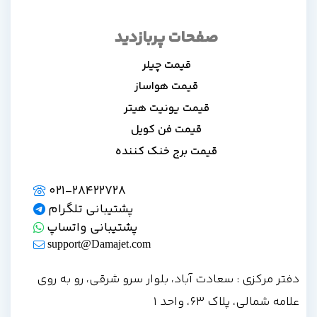
صفحات پربازدید
قیمت چیلر
قیمت هواساز
قیمت یونیت هیتر
قیمت فن کویل
قیمت برج خنک کننده
021-28422728
پشتیبانی تلگرام
پشتیبانی واتساپ
support@Damajet.com
دفتر مرکزی : سعادت آباد، بلوار سرو شرقی، رو به روی
علامه شمالی، پلاک 63، واحد 1