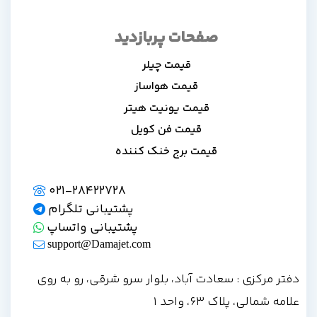
صفحات پربازدید
قیمت چیلر
قیمت هواساز
قیمت یونیت هیتر
قیمت فن کویل
قیمت برج خنک کننده
021-28422728
پشتیبانی تلگرام
پشتیبانی واتساپ
support@Damajet.com
دفتر مرکزی : سعادت آباد، بلوار سرو شرقی، رو به روی
علامه شمالی، پلاک 63، واحد 1