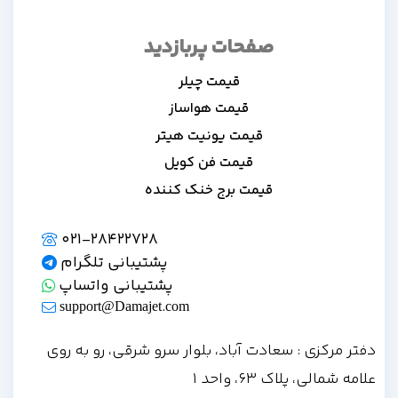
صفحات پربازدید
قیمت چیلر
قیمت هواساز
قیمت یونیت هیتر
قیمت فن کویل
قیمت برج خنک کننده
021-28422728
پشتیبانی تلگرام
پشتیبانی واتساپ
support@Damajet.com
دفتر مرکزی : سعادت آباد، بلوار سرو شرقی، رو به روی
علامه شمالی، پلاک 63، واحد 1