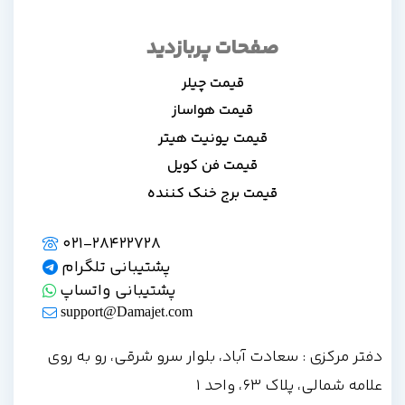
صفحات پربازدید
قیمت چیلر
قیمت هواساز
قیمت یونیت هیتر
قیمت فن کویل
قیمت برج خنک کننده
021-28422728
پشتیبانی تلگرام
پشتیبانی واتساپ
support@Damajet.com
دفتر مرکزی : سعادت آباد، بلوار سرو شرقی، رو به روی
علامه شمالی، پلاک 63، واحد 1