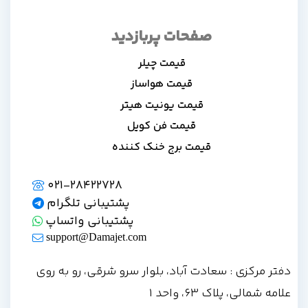
صفحات پربازدید
قیمت چیلر
قیمت هواساز
قیمت یونیت هیتر
قیمت فن کویل
قیمت برج خنک کننده
021-28422728
پشتیبانی تلگرام
پشتیبانی واتساپ
support@Damajet.com
دفتر مرکزی : سعادت آباد، بلوار سرو شرقی، رو به روی
علامه شمالی، پلاک 63، واحد 1