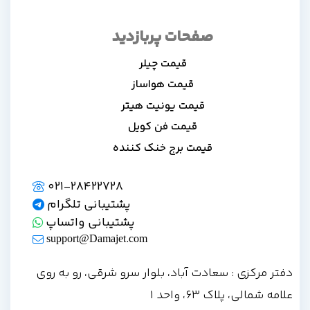
صفحات پربازدید
قیمت چیلر
قیمت هواساز
قیمت یونیت هیتر
قیمت فن کویل
قیمت برج خنک کننده
021-28422728
پشتیبانی تلگرام
پشتیبانی واتساپ
support@Damajet.com
دفتر مرکزی : سعادت آباد، بلوار سرو شرقی، رو به روی
علامه شمالی، پلاک 63، واحد 1