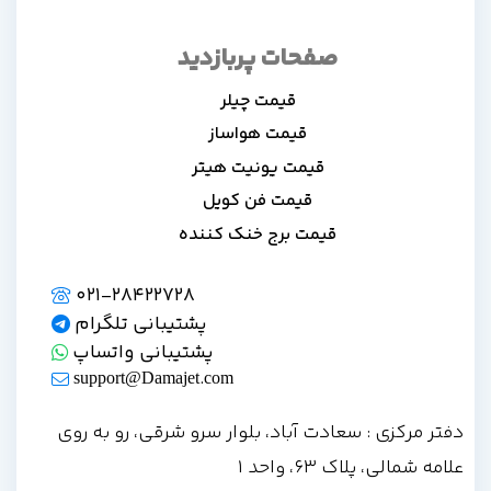
صفحات پربازدید
قیمت چیلر
قیمت هواساز
قیمت یونیت هیتر
قیمت فن کویل
قیمت برج خنک کننده
021-28422728
پشتیبانی تلگرام
پشتیبانی واتساپ
support@Damajet.com
دفتر مرکزی : سعادت آباد، بلوار سرو شرقی، رو به روی
علامه شمالی، پلاک 63، واحد 1