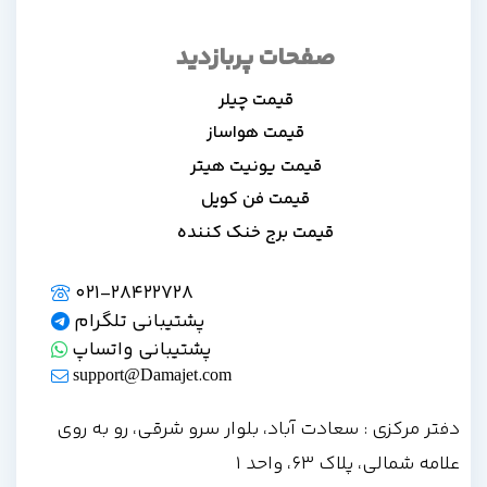
صفحات پربازدید
قیمت چیلر
قیمت هواساز
قیمت یونیت هیتر
قیمت فن کویل
قیمت برج خنک کننده
021-28422728
پشتیبانی تلگرام
پشتیبانی واتساپ
support@Damajet.com
دفتر مرکزی : سعادت آباد، بلوار سرو شرقی، رو به روی
علامه شمالی، پلاک 63، واحد 1