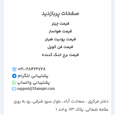
صفحات پربازدید
قیمت چیلر
قیمت هواساز
قیمت یونیت هیتر
قیمت فن کویل
قیمت برج خنک کننده
021-28422728
پشتیبانی تلگرام
پشتیبانی واتساپ
support@Damajet.com
دفتر مرکزی : سعادت آباد، بلوار سرو شرقی، رو به روی
علامه شمالی، پلاک 63، واحد 1