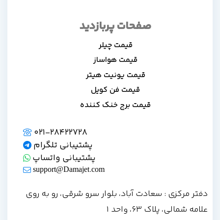
صفحات پربازدید
قیمت چیلر
قیمت هواساز
قیمت یونیت هیتر
قیمت فن کویل
قیمت برج خنک کننده
021-28422728
پشتیبانی تلگرام
پشتیبانی واتساپ
support@Damajet.com
دفتر مرکزی : سعادت آباد، بلوار سرو شرقی، رو به روی
علامه شمالی، پلاک 63، واحد 1