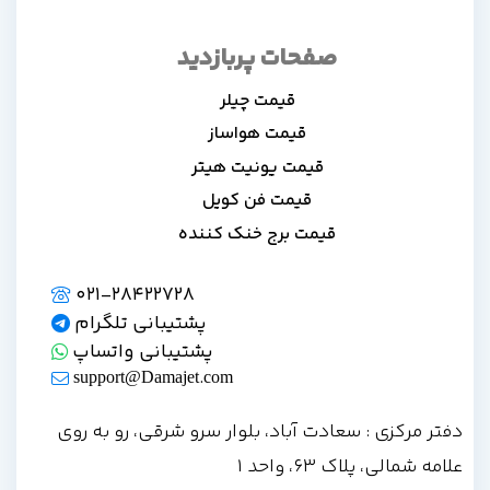
صفحات پربازدید
قیمت چیلر
قیمت هواساز
قیمت یونیت هیتر
قیمت فن کویل
قیمت برج خنک کننده
021-28422728
پشتیبانی تلگرام
پشتیبانی واتساپ
support@Damajet.com
دفتر مرکزی : سعادت آباد، بلوار سرو شرقی، رو به روی
علامه شمالی، پلاک 63، واحد 1