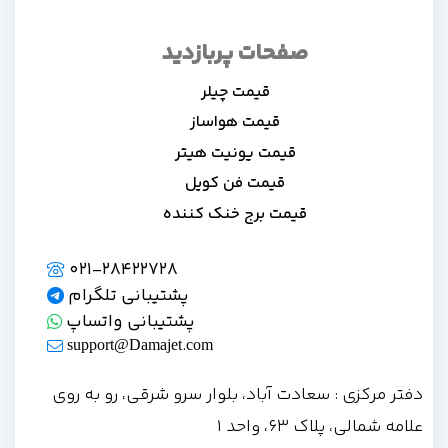
صفحات پربازدید
قیمت چیلر
قیمت هواساز
قیمت یونیت هیتر
قیمت فن کویل
قیمت برج خنک کننده
021-28422728
پشتیبانی تلگرام
پشتیبانی واتساپ
support@Damajet.com
دفتر مرکزی : سعادت آباد، بلوار سرو شرقی، رو به روی
علامه شمالی، پلاک 63، واحد 1