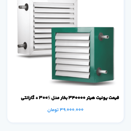
قیمت یونیت هیتر 340000 بخار مدل 300S + گارانتی
39.000.000
تومان