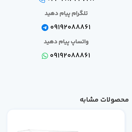
تلگرام پیام دهید
09192088861
واتساپ پیام دهید
09192088861
صولات مشابه