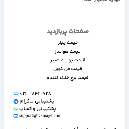
صفحات پربازدید
قیمت چیلر
قیمت هواساز
قیمت یونیت هیتر
قیمت فن کویل
قیمت برج خنک کننده
021-28422728
پشتیبانی تلگرام
پشتیبانی واتساپ
support@Damajet.com