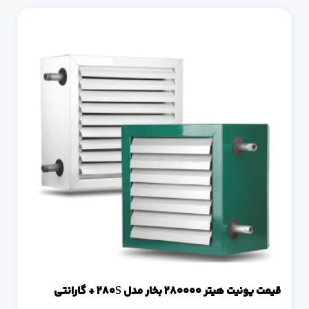
قیمت یونیت هیتر 280000 بخار مدل 280S + گارانتی