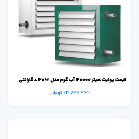
قیمت یونیت هیتر 120000 آب گرم مدل 120W + گارانتی
23.800.000
تومان