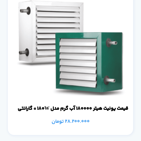
قیمت یونیت هیتر 180000 آب گرم مدل 180W + گارانتی
28.200.000
تومان