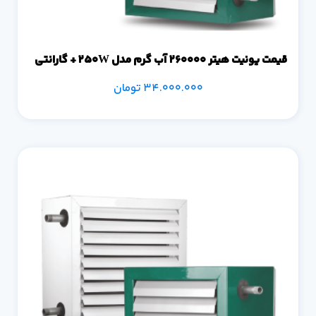
قیمت یونیت هیتر 260000 آب گرم مدل 250W + گارانتی
34.000.000
تومان