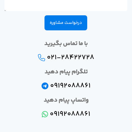
درخواست مشاوره
با ما تماس بگیرید
021-28422728
تلگرام پیام دهید
09192088861
واتساپ پیام دهید
09192088861