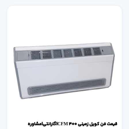
قیمت فن کویل زمینی 400 CFM|گارانتی|مشاوره