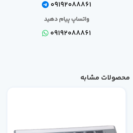
09192088861
واتساپ پیام دهید
09192088861
صولات مشابه