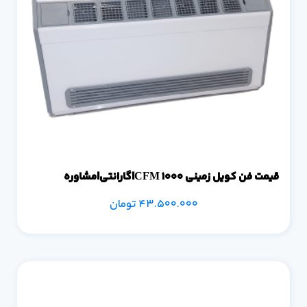
قیمت فن کویل زمینی 1000 CFM|گارانتی|مشاوره
43.500.000
تومان