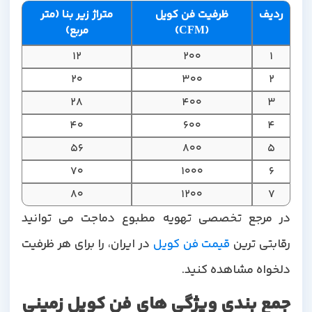
ردیف
ظرفیت فن کویل
متراژ زیر بنا (متر
(CFM)
مربع)
12
200
1
20
300
2
28
400
3
40
600
4
56
800
5
70
1000
6
80
1200
7
در مرجع تخصصی تهویه مطبوع دماجت می توانید
قابتی ترین
قیمت فن کویل
در ایران، را برای هر ظرفیت
دلخواه مشاهده کنید.
جمع بندی ویژگی های فن کویل زمینی