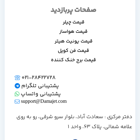
صفحات پربازدید
قیمت چیلر
قیمت هواساز
قیمت یونیت هیتر
قیمت فن کویل
قیمت برج خنک کننده
021-28422728
پشتیبانی تلگرام
پشتیبانی واتساپ
support@Damajet.com
فتر مرکزی : سعادت آباد، بلوار سرو شرقی، رو به روی
امه شمالی، پلاک 63، واحد 1