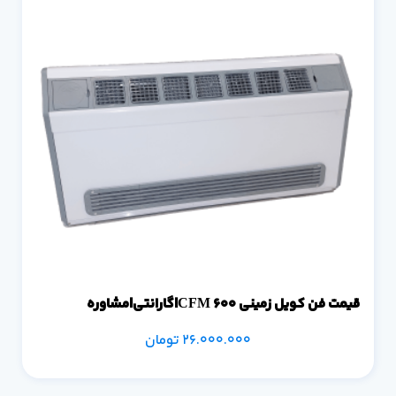
قیمت فن کویل زمینی 600 CFM|گارانتی|مشاوره
26.000.000
تومان