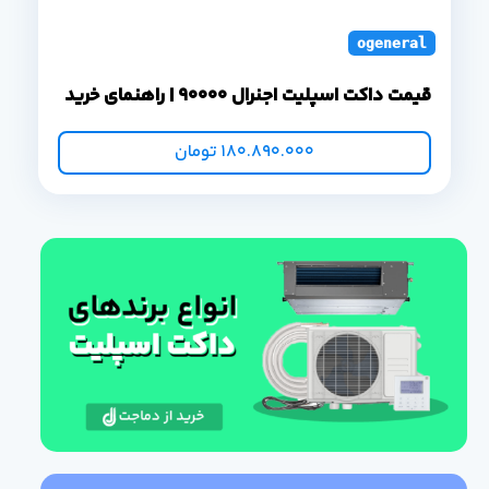
ogeneral duct s
قیمت داکت اسپلیت اجنرال 90000 | راهنمای خرید
180.890.000
تومان