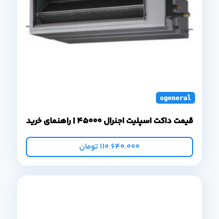
ogeneral duct s
قیمت داکت اسپلیت اجنرال 45000 | راهنمای خرید
110.640.000
تومان