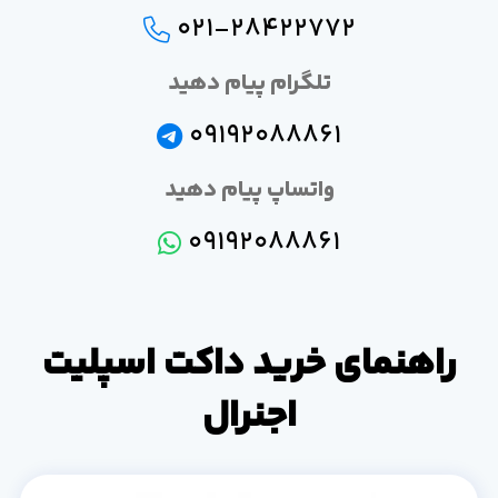
021-28422772
تلگرام پیام دهید
09192088861
واتساپ پیام دهید
09192088861
راهنمای خرید داکت اسپلیت
اجنرال