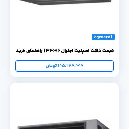
ogeneral duct s
قیمت داکت اسپلیت اجنرال 36000 | راهنمای خرید
105.240.000
تومان