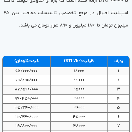
تا 90۰۰۰ BTU ارائه شده است که بازه ی حدودی قیمت داکت
اسپیلیت اجنرال در مرجع تخصصی تاسیسات دماجت، بین 65
میلیون تومان تا 180 میلیون و 890 هزار تومان می باشد.
ردیف
ظرفیت(BTU/hr)
قیمت(تومان)
65/000/000
18000
1
69/890/000
24000
2
87/590/000
25000
3
97/450/000
30000
4
105/240/000
36000
5
110/640/000
45000
6
119/800/000
48000
7