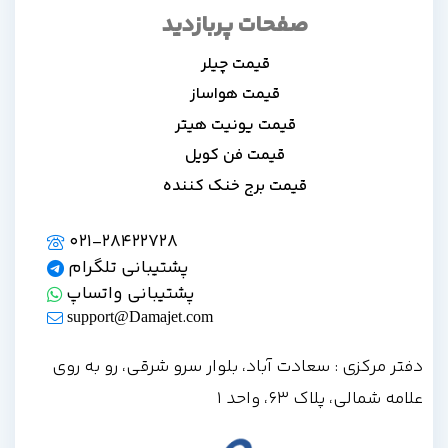
صفحات پربازدید
قیمت چیلر
قیمت هواساز
قیمت یونیت هیتر
قیمت فن کویل
قیمت برج خنک کننده
021-28422728
پشتیبانی تلگرام
پشتیبانی واتساپ
support@Damajet.com
دفتر مرکزی : سعادت آباد، بلوار سرو شرقی، رو به روی
علامه شمالی، پلاک 63، واحد 1