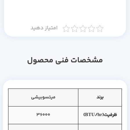
امتیاز دهید
مشخصات فنی محصول
برند
میتسوبیشی
ظرفیت(BTU/hr)
36000