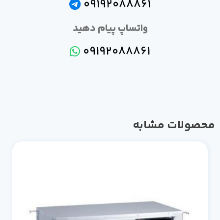
09192088861
واتساپ پیام دهید
09192088861
محصولات مشابه