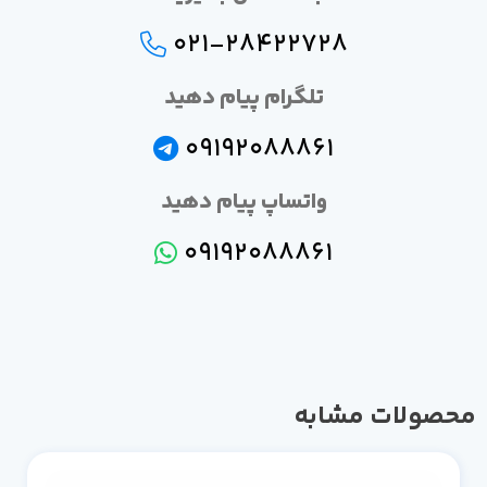
021-28422728
تلگرام پیام دهید
09192088861
واتساپ پیام دهید
09192088861
صولات مشابه