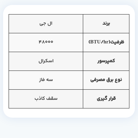
برند
ال جی
ظرفیت(BTU/hr)
48000
کمپرسور
اسکرال
نوع برق مصرفی
سه فاز
قرار گیری
سقف کاذب