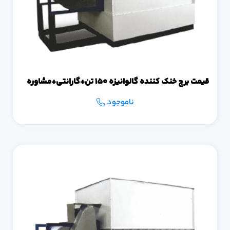
قیمت برج خنک کننده گالوانیزه 150 تن+گارانتی+مشاوره
ناموجود