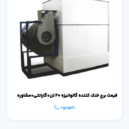
قیمت برج خنک کننده گالوانیزه 20 تن+گارانتی+مشاوره
ناموجود