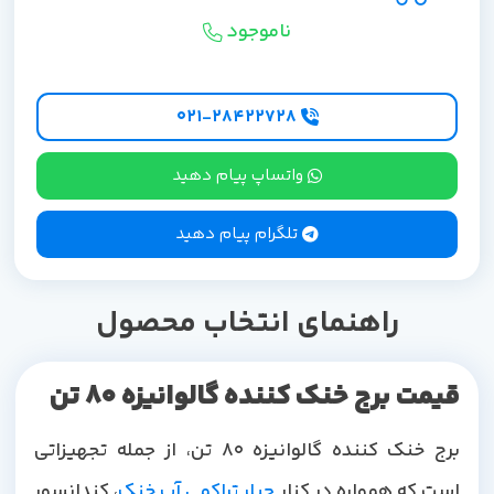
ناموجود
۰۲۱-۲۸۴۲۲۷28
واتساپ پیام دهید
تلگرام پیام دهید
راهنمای انتخاب محصول
قیمت برج خنک کننده گالوانیزه 80 تن
برج خنک کننده گالوانیزه 80 تن، از جمله تجهیزاتی
است که همواره در کنار
چیلر تراکمی آب خنک
، کندانسور