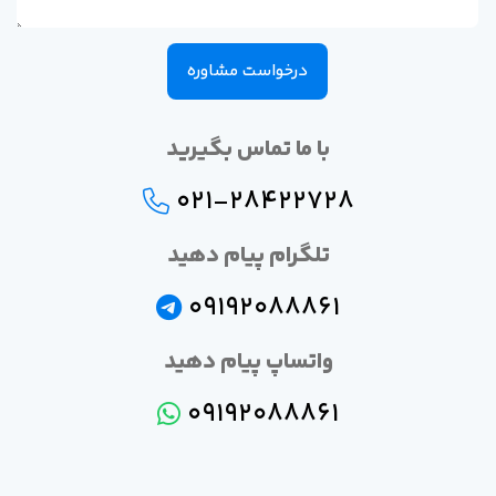
درخواست مشاوره
با ما تماس بگیرید
021-28422728
تلگرام پیام دهید
09192088861
واتساپ پیام دهید
09192088861