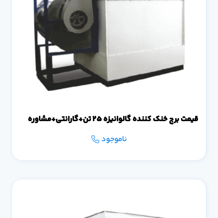
قیمت برج خنک کننده گالوانیزه 25 تن+گارانتی+مشاوره
ناموجود