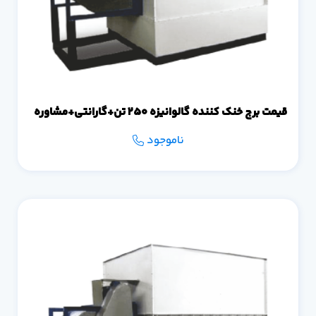
قیمت برج خنک کننده گالوانیزه 250 تن+گارانتی+مشاوره
ناموجود