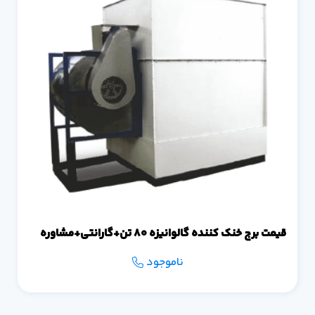
قیمت برج خنک کننده گالوانیزه 80 تن+گارانتی+مشاوره
ناموجود