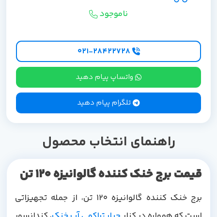
ناموجود
۰۲۱-۲۸۴۲۲۷28
واتساپ پیام دهید
تلگرام پیام دهید
راهنمای انتخاب محصول
قیمت برج خنک کننده گالوانیزه 120 تن
برج خنک کننده گالوانیزه 120 تن، از جمله تجهیزاتی
است که همواره در کنار
چیلر تراکمی آب خنک
، کندانسور