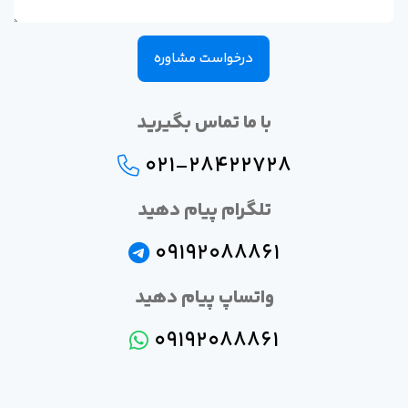
درخواست مشاوره
با ما تماس بگیرید
021-28422728
تلگرام پیام دهید
09192088861
واتساپ پیام دهید
09192088861