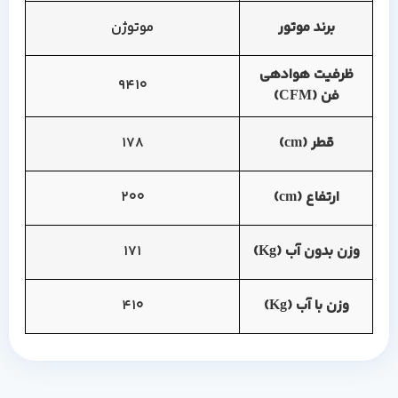
برند موتور
موتوژن
ظرفیت هوادهی
9410
فن (CFM)
قطر (cm)
178
ارتفاع (cm)
200
وزن بدون آب (Kg)
171
وزن با آب (Kg)
410