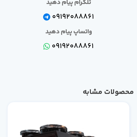
تلگرام پیام دهید
09192088861
واتساپ پیام دهید
09192088861
محصولات مشابه