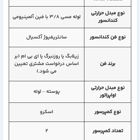
نوع مبدل حرارتی
لوله مسی 3/8 با فین آلمینیومی
کندانسور
نوع فن کندانسور
سانتریفیوژ آکسیال
زیلابگ یا روزنبرگ یا ای بی ام (بر
برند فن
اساس درخواست مشتری تعیین
می شود.)
نوع مبدل حرارتی
پوسته – لوله
اواپراتور
نوع کمپرسور
اسکرو
تعداد کمپرسور
2