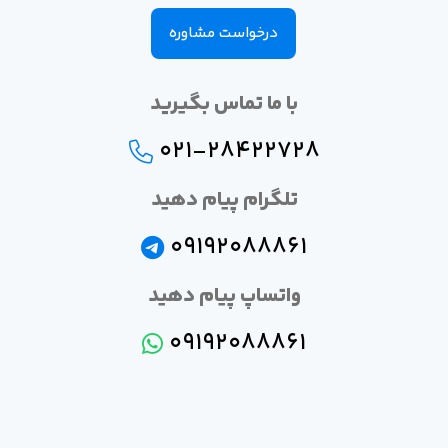
درخواست مشاوره
با ما تماس بگیرید
021-28422728
تلگرام پیام دهید
09192088861
واتساپ پیام دهید
09192088861