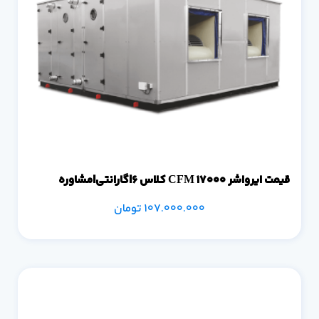
قیمت ایرواشر 17000 CFM کلاس 6|گارانتی|مشاوره
107.000.000
تومان