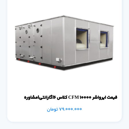
قیمت ایرواشر 10000 CFM کلاس 6|گارانتی|مشاوره
79.000.000
تومان