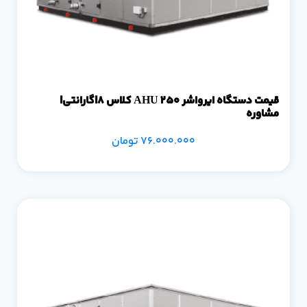
قیمت دستگاه ایرواشر 250 AHU کلاس 8|گارانتی|
مشاوره
76.000.000
تومان