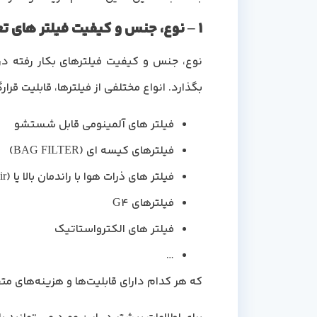
1 – نوع، جنس و کیفیت فیلتر های تعبیه شده بر روی هواساز 50000
بگذارد. انواع مختلفی از فیلترها، قابلیت قرارگ
فیلتر های آلمینومی قابل شستشو
فیلترهای کیسه ای (BAG FILTER)
فیلتر های ذرات هوا با راندمان بالا یا HEPA (high-efficiency particulate air)
فیلترهای G4
فیلتر های الکترواستاتیک
…
که هر کدام دارای قابلیت‌ها و هزینه‌های متفاوتی هستند که 