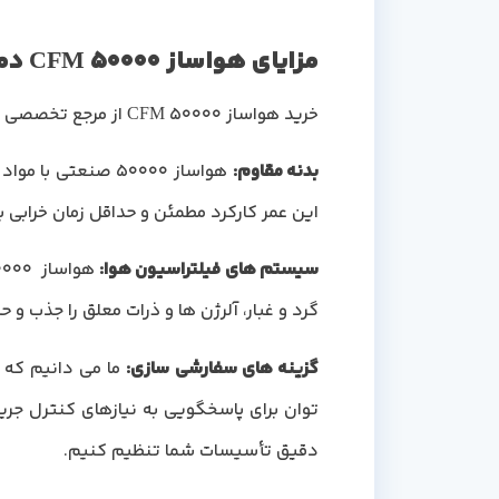
مزایای هواساز 50000 CFM دماجت
خرید هواساز 50000 CFM از مرجع تخصصی تهویه مطبوع دماجت، می تواند مزایای منحصر به فردی برای شما داشته باشدو این مزایا عبارتند از:
بدنه مقاوم
:
هواساز 50000 صنع
این عمر کارکرد مطمئن و حداقل زمان خرابی 
سیستم های فیلتراسیون هوا
:
گرد و غبار، آلرژن ها و ذرات معلق را جذب و
گزینه های سفارشی سازی
:
ما می دانیم که 
توان برای پاسخگویی به نیازهای کنترل جری
دقیق تأسیسات شما تنظیم کنیم.