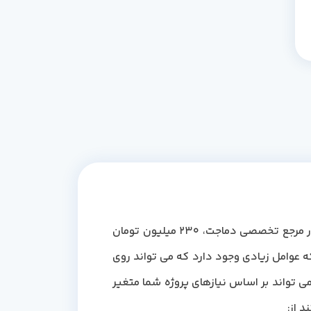
هواساز، یکی از پرکاربردترین و پیشرفته ترین دستگاه های صنعت تهویه مطبوع است. قیمت هواساز 50000، در مرجع تخصصی دماجت، 230 میلیون تومان
رار دهیم، متوجه خواهیم شد که عوامل زیادی وجود دارد که می تواند روی
رد و می تواند بر اساس نیازهای پروژه شما متغیر