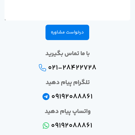
درخواست مشاوره
با ما تماس بگیرید
021-28422728
تلگرام پیام دهید
09192088861
واتساپ پیام دهید
09192088861