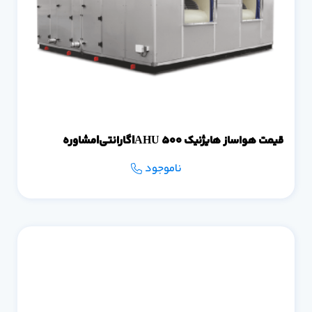
قیمت هواساز هایژنیک 500 AHU|گارانتی|مشاوره
ناموجود