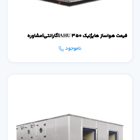
قیمت هواساز هایژنیک 350 AHU|گارانتی|مشاوره
ناموجود