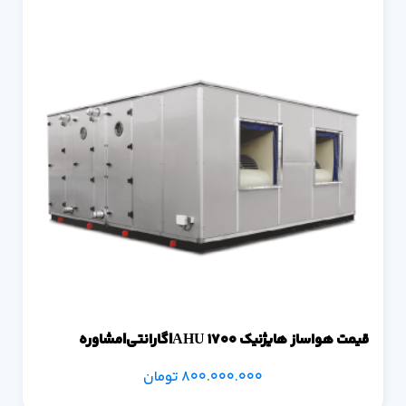
قیمت هواساز هایژنیک 1700 AHU|گارانتی|مشاوره
800.000.000
تومان