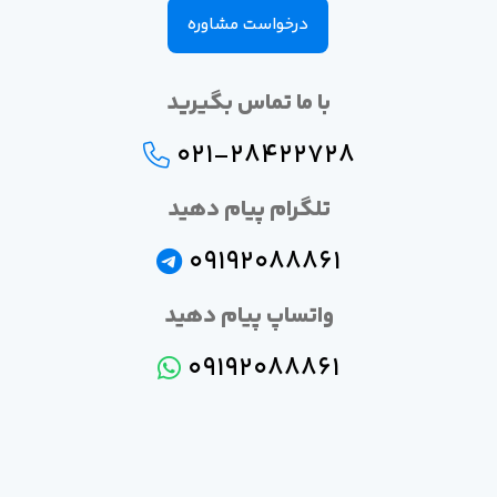
درخواست مشاوره
با ما تماس بگیرید
021-28422728
تلگرام پیام دهید
09192088861
واتساپ پیام دهید
09192088861