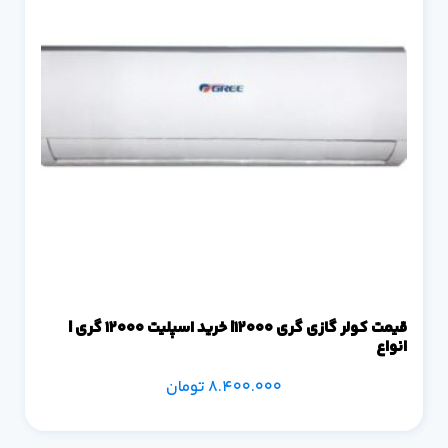
قیمت کولر گازی گری 12000| خرید اسپلیت 12000 گری |
انواع
8.400.000
تومان