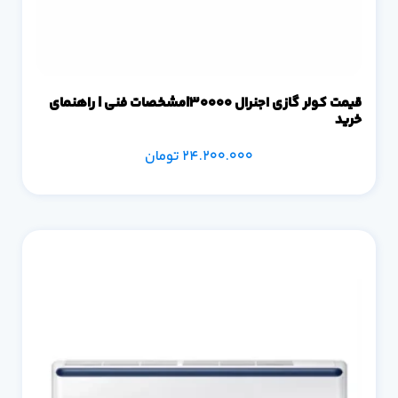
قیمت کولر گازی اجنرال 30000|مشخصات فنی | راهنمای
خرید
24.200.000
تومان