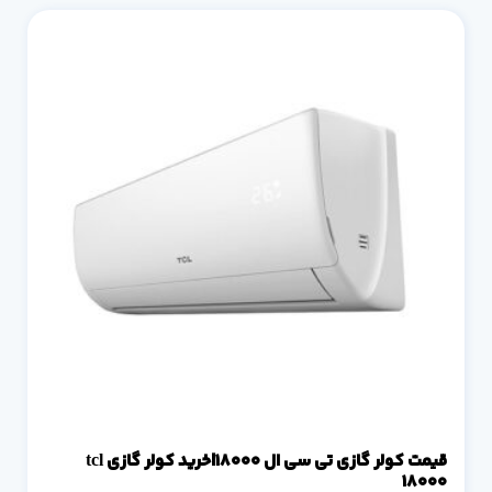
قیمت کولر گازی تی سی ال 18000|خرید کولر گازی tcl
18000