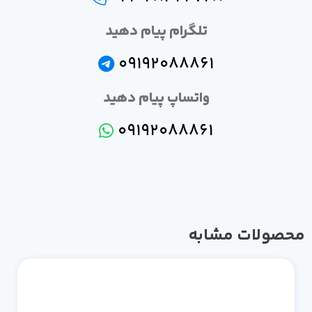
تلگرام پیام دهید
09192088861
واتساپ پیام دهید
09192088861
صولات مشابه