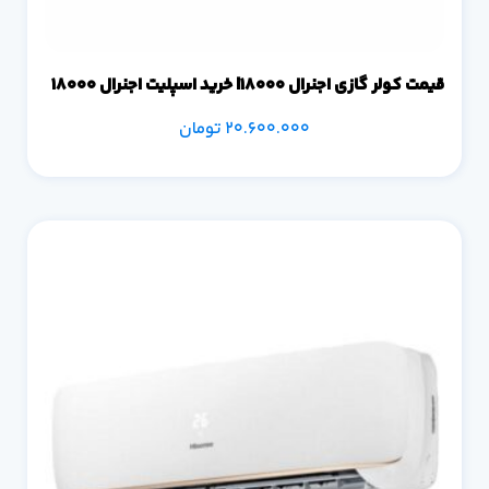
قیمت کولر گازی اجنرال 18000| خرید اسپلیت اجنرال 18000
20.600.000
تومان