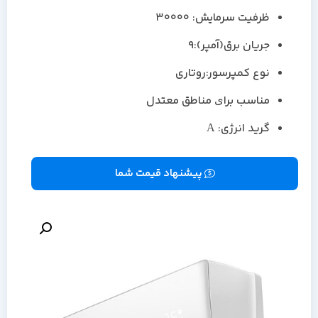
ظرفیت سرمایش: 30000
جریان برق(آمپر):9
نوع کمپرسور:روتاری
مناسب براى مناطق معتدل
گرید انرژی: A
پیشنهاد قیمت شما