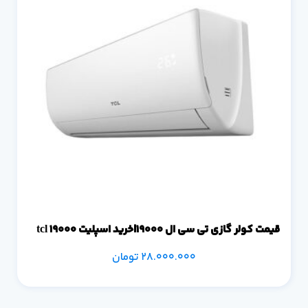
قیمت کولر گازی تی سی ال 19000|خرید اسپلیت tcl 19000
28.000.000
تومان