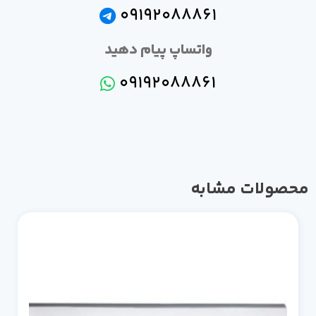
09192088861
واتساپ پیام دهید
09192088861
صولات مشابه