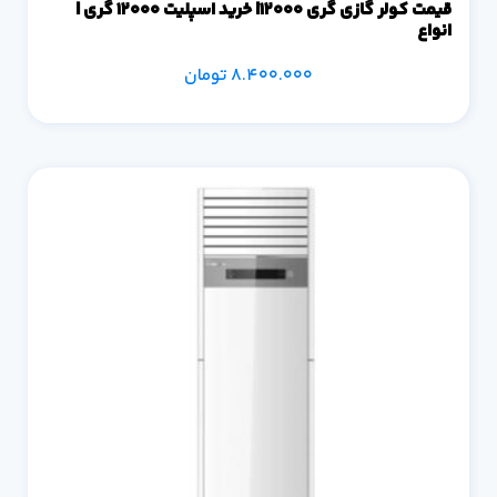
قیمت کولر گازی گری 12000| خرید اسپلیت 12000 گری |
انواع
8.400.000
تومان