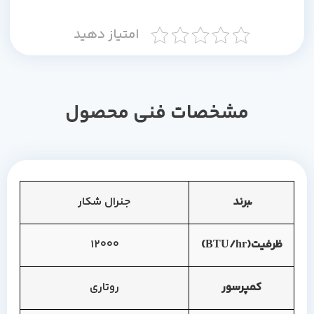
امتیاز دهید
مشخصات فنی محصول
ّبرند
جنرال شکار
ظرفیت(BTU/hr)
12000
کمپرسور
روتاری