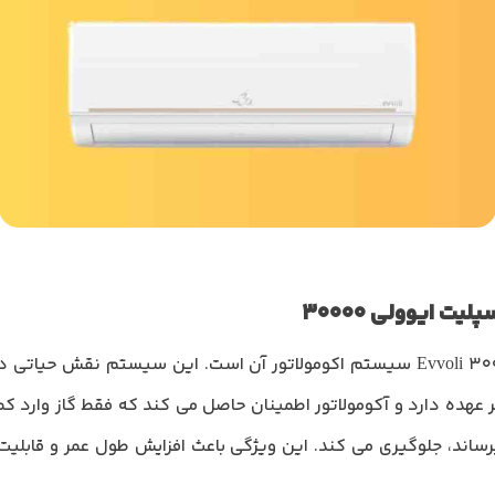
ت ایوولی 30000
یکی از ویژگی های قابل توجه کولرگازی 30000 Evvoli سیستم اکومولاتور آن است. ای
 بر عهده دارد و آکومولاتور اطمینان حاصل می کند که فقط گاز وارد 
ساند، جلوگیری می کند. این ویژگی باعث افزایش طول عمر و قابلیت 