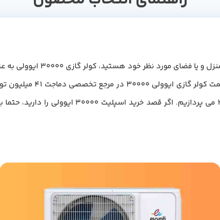
اگر به دنبال یک سیستم جهت خنک ک
، می تواند گزینه ی خوبی برای
عوامل موثر بر قیمت اسپلیت ایوولی 30000 می پردازیم