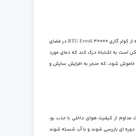
هنگام خرید کولر ایوولی 30000، باید توجه کنید که ظرفیت این کولر مناسب فضای مورد نظر شما باشد. استفاده از کولر گازی 30000 BTU Evvoli در فضای
مکن است به اشتباه درک کند که دمای مورد
و خاموش شود، که منجر به افزایش سایش و
 مداوم از کیفیت هوای داخلی با جذب بو،
 دوره ای بازرسی شوند و با آب شسته شوند