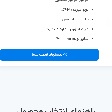
موتور: موتور سنگین
نوع مبرد: R410a
جنس لوله : مس
کیت اینورتر : دارد / ندارد
سایز لوله: 20m،10m
پیشنهاد قیمت شما
راهنمای انتخاب محصول