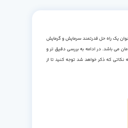
ردن منزل و یا فضای مورد نظر خود هستید، کولر گازی 30000 ایوولی به عنوان یک راه حل قدرتمند سرمایش و گرمایش
 شما باشد. قیمت کولر گازی ایوولی 30000 در مرجع تخصصی دماجت 41 میلیون تومان می باشد. در ادامه به بررسی دقیق تر و
. اگر قصد خرید اسپلیت 30000 ایوولی را دارید، حتما به نکاتی که ذکر خواهد شد توجه کنید تا از