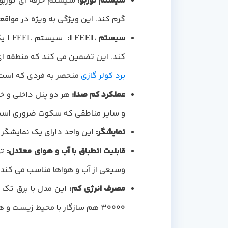
سیستم توربو
:
سیستم حرفه ای توربو ب
گرم کند. این ویژگی به ویژه در مواقع
سیستم
I FEEL:
سیس
کند. این تضمین می کند که منطقه ای ک
برد کولر گازی
منحصر به فردی که است،
عملکرد کم صدا
:
و سایر مناطقی که سکوت ضروری است
نمایشگر
:
این واحد دارای یک نمایشگر ن
قابلیت انطباق با آب و هوای معتدل
:
وسیعی از آب و هواها مناسب می کند.
مصرف انرژی کم
:
این مدل با برق تک 
30000 هم سازگار با محیط زیست و هم مقرون به صرفه است.