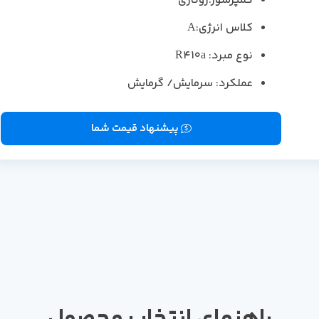
کمپرسور:روتاری
کلاس انرژی:A
نوع مبرد: R410a
عملکرد: سرمایش/ گرمایش
پیشنهاد قیمت شما
راهنمای انتخاب محصول