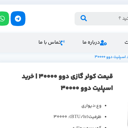
ت
درباره ما
تماس با ما
قیمت کولر گازی دوو 30000 | خرید
اسپلیت دوو 30000
وع:دیواری
ظرفیت(BTU/hr): 30000