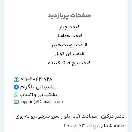
صفحات پربازدید
قیمت چیلر
قیمت هواساز
قیمت یونیت هیتر
قیمت فن کویل
قیمت برج خنک کننده
021-28422728
پشتیبانی تلگرام
پشتیبانی واتساپ
support@Damajet.com
دفتر مرکزی : سعادت آباد، بلوار سرو شرقی، رو به روی
علامه شمالی، پلاک 63، واحد 1